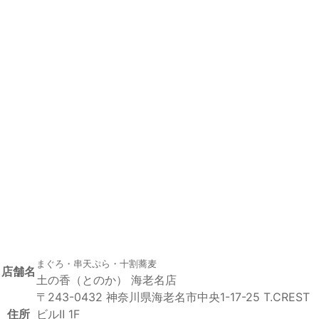
まぐろ・串天ぷら・十割蕎麦
店舗名
土の香（とのか） 海老名店
〒243-0432 神奈川県海老名市中央1-17-25 T.CREST
住所
ビルⅡ 1F