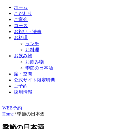
ホーム
こだわり
ご宴会
コース
お祝い・法事
お料理
ランチ
お料理
お飲み物
お飲み物
季節の日本酒
席・空間
公式サイト限定特典
ご予約
採用情報
WEB予約
Home
/
季節の日本酒
季節の日本酒